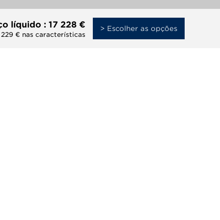
o líquido :
17 228 €
> Escolher as opções
229 € nas características
PÓS-
Notícias
VENDA