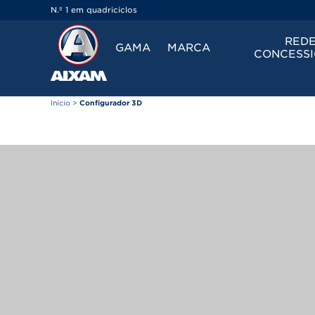
Painel de Gerenciamento de Cookies
N.º 1 em quadriciclos
REDE
GAMA
MARCA
CONCESSI
Início
>
Configurador 3D