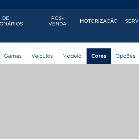
 DE
PÓS-
MOTORIZAÇÃO
SERV
ONÁRIOS
VENDA
Configurador 3D
Gamas
Veículos
Modelo
Cores
Opções