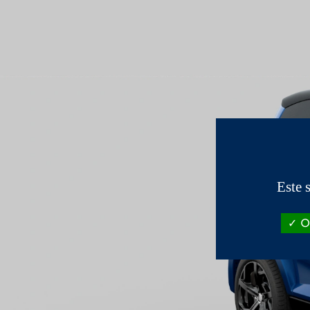
Este 
OK