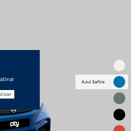
ativar
Azul Safira
lizar