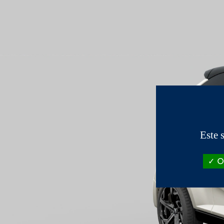
Este 
OK