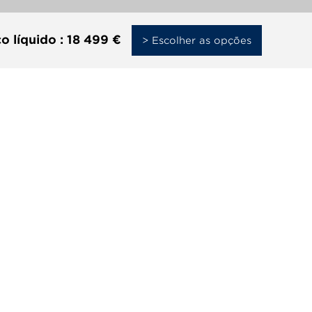
o líquido :
18 499 €
> Escolher as opções
PÓS-
Notícias
VENDA