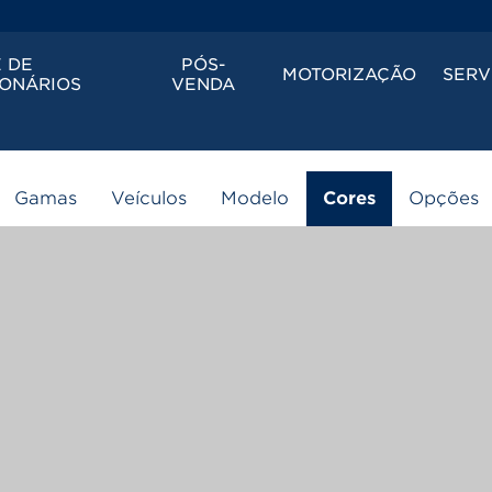
 DE
PÓS-
MOTORIZAÇÃO
SERV
ONÁRIOS
VENDA
Configurador 3D
Gamas
Veículos
Modelo
Cores
Opções