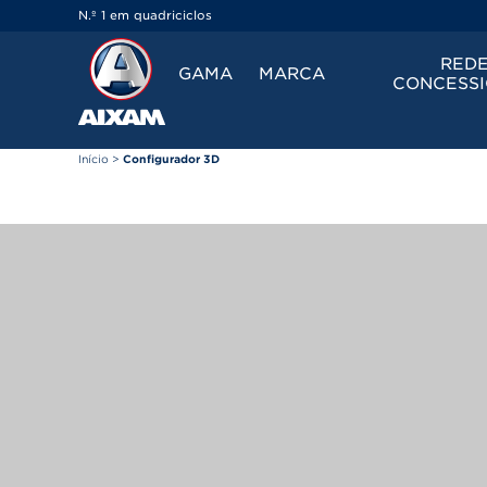
Painel de Gerenciamento de Cookies
N.º 1 em quadriciclos
REDE
GAMA
MARCA
CONCESSI
Início
>
Configurador 3D