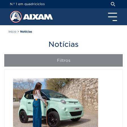
Painel de Gerenciamento de Cookies
N.º 1 em quadriciclos
Início
>
Notícias
Notícias
Filtros