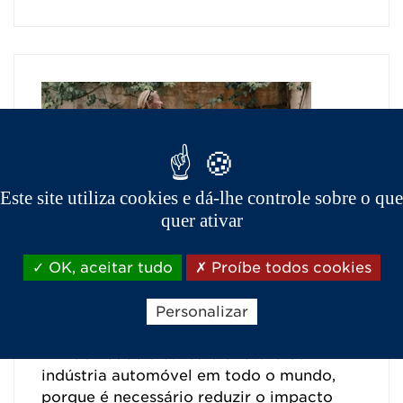
Este site utiliza cookies e dá-lhe controle sobre o que
quer ativar
Benefícios ambientais da
OK, aceitar tudo
Proíbe todos cookies
opção pela mobilidade elétrica
Personalizar
06/06/2025
A mobilidade elétrica é o futuro da
indústria automóvel em todo o mundo,
porque é necessário reduzir o impacto