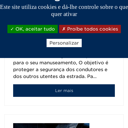
Este site utiliza cookies e dá-lhe controle sobre o que
conduzir um AIXAM
quer ativar
30/04/2024
São conhecidos como carros sem carta,
OK, aceitar tudo
Proíbe todos cookies
mas é claro que, para se sentar ao volante
de qualquer veículo, é necessário
Personalizar
demonstrar conhecimentos e regras de
trânsito e um certo grau de capacidade
para o seu manuseamento, O objetivo é
proteger a segurança dos condutores e
dos outros utentes da estrada. Pa...
Ler mais