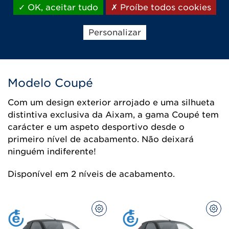
OK, aceitar tudo
Proíbe todos cookies
marcha-atrás
Jantes de liga leve de 16''
com acabamento
Personalizar
diamantado
Modelo Coupé
Com um design exterior arrojado e uma silhueta
distintiva exclusiva da Aixam, a gama Coupé tem
carácter e um aspeto desportivo desde o
primeiro nível de acabamento. Não deixará
ninguém indiferente!
Disponível em 2 níveis de acabamento.
CONFIGURAR
CON