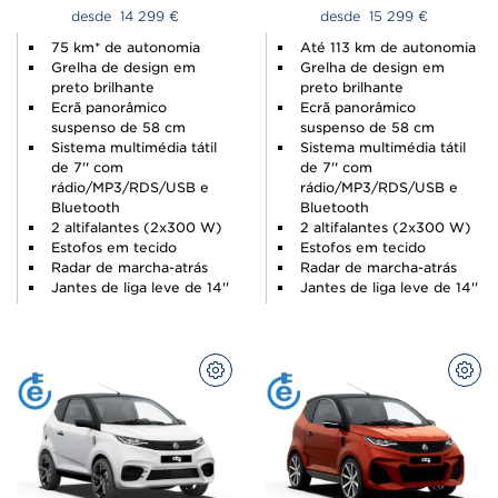
desde  
14 299 
€
desde  
15 299 
€
75 km* de autonomia
Até 113 km de autonomia
Grelha de design em
Grelha de design em
preto brilhante
preto brilhante
Ecrã panorâmico
Ecrã panorâmico
suspenso de 58 cm
suspenso de 58 cm
Sistema multimédia tátil
Sistema multimédia tátil
de 7'' com
de 7'' com
rádio/MP3/RDS/USB e
rádio/MP3/RDS/USB e
Bluetooth
Bluetooth
2 altifalantes (2x300 W)
2 altifalantes (2x300 W)
Estofos em tecido
Estofos em tecido
Radar de marcha-atrás
Radar de marcha-atrás
Jantes de liga leve de 14''
Jantes de liga leve de 14''
CONFIGURAR
CON