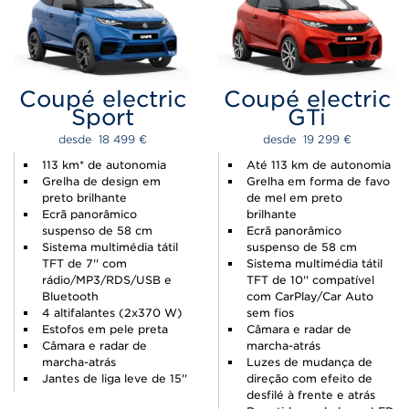
Coupé electric
Coupé electric
Sport
GTi
desde  
18 499 
€
desde  
19 299 
€
113 km* de autonomia
Até 113 km de autonomia
Grelha de design em
Grelha em forma de favo
preto brilhante
de mel em preto
Ecrã panorâmico
brilhante
suspenso de 58 cm
Ecrã panorâmico
Sistema multimédia tátil
suspenso de 58 cm
TFT de 7'' com
Sistema multimédia tátil
rádio/MP3/RDS/USB e
TFT de 10'' compatível
Bluetooth
com CarPlay/Car Auto
4 altifalantes (2x370 W)
sem fios
Estofos em pele preta
Câmara e radar de
Câmara e radar de
marcha-atrás
marcha-atrás
Luzes de mudança de
Jantes de liga leve de 15''
direção com efeito de
desfilé à frente e atrás