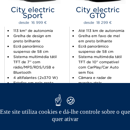
City electric
City electric
Sport
GTO
desde  
16 999 
€
desde  
18 299 
€
113 km* de autonomia
Até 113 km de autonomia
Grelha de design em
Grelha em favo de mel
preto brilhante
em preto brilhante
Ecrã panorâmico
Ecrã panorâmico
suspenso de 58 cm
suspenso de 58 cm
Sistema multimédia tátil
Sistema multimédia tátil
TFT de 7'' com
TFT de 10'' compatível
rádio/MP3/RDS/USB e
com CarPlay/Car Auto
Bluetooth
sem fios
4 altifalantes (2x370 W)
Câmara e radar de
Estofos em pele preta
marcha-atrás
Pacote de tejadilho
Luzes de mudança de
vermelho (opcional)
direção com efeito de
Câmara e radar de
desfilé à frente e atrás
marcha-atrás
Repetidores de luzes LED
Jantes de liga leve de 15''
nos espelhos retrovisores
Este site utiliza cookies e dá-lhe controle sobre o que
6 altifalantes (2x670 W)
quer ativar
Estofos GT em três
materiais
Câmara e radar de