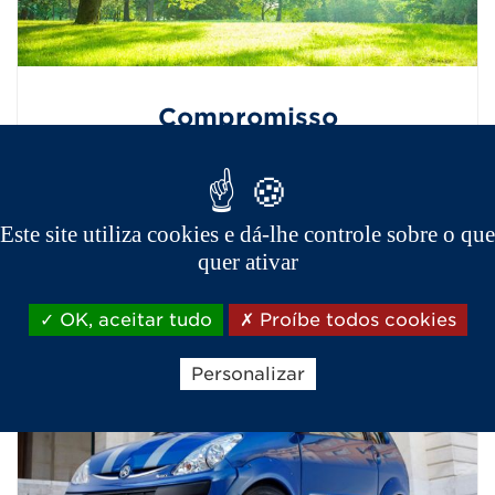
Compromisso
A AIXAM abraça valores fundamentais
estreitamente ligados à conjuntura, à
realidade do mercado, ao parque
Este site utiliza cookies e dá-lhe controle sobre o que
automóvel, bem como à mobilidade e à
quer ativar
ecologia.
OK, aceitar tudo
Proíbe todos cookies
Personalizar