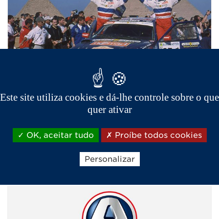
Este site utiliza cookies e dá-lhe controle sobre o que
Competição
quer ativar
Descubra a fabulosa história da MEGA by
OK, aceitar tudo
Proíbe todos cookies
AIXAM através de veículos de
competição e de turismo.
Personalizar