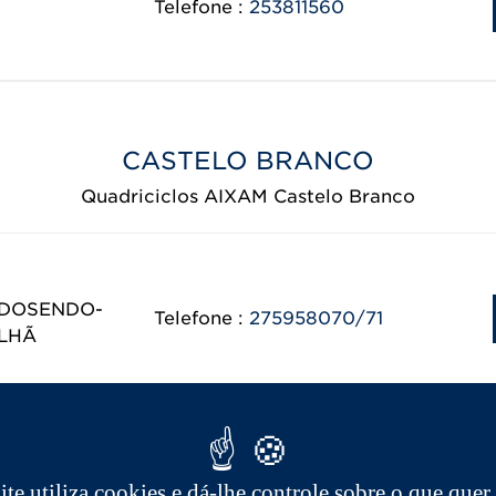
Telefone :
253811560
CASTELO BRANCO
Quadriciclos AIXAM Castelo Branco
RDOSENDO-
Telefone :
275958070/71
ILHÃ
COIMBRA
site utiliza cookies e dá-lhe controle sobre o que quer 