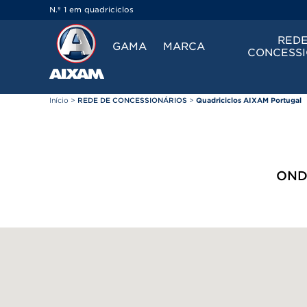
Painel de Gerenciamento de Cookies
N.º 1 em quadriciclos
REDE
GAMA
MARCA
CONCESSI
Início
>
REDE DE CONCESSIONÁRIOS
>
Quadriciclos AIXAM Portugal
OND