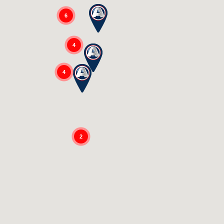
6
4
4
2