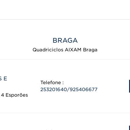
BRAGA
Quadriciclos AIXAM Braga
S E
Telefone :
253201640/925406677
 4 Esporões