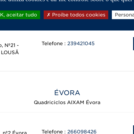
Quadriciclos AIXAM Coimbra
, aceitar tudo
Proíbe todos cookies
Persona
o Cardoso
Telefone :
239421045
, Nº21 -
- LOUSÃ
ÉVORA
Quadriciclos AIXAM Évora
Telefone :
266098426
, nº2 Évora