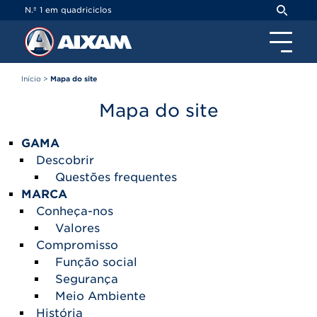
Painel de Gerenciamento de Cookies
N.º 1 em quadriciclos
Início
>
Mapa do site
Mapa do site
GAMA
Descobrir
Questões frequentes
MARCA
Conheça-nos
Valores
Compromisso
Função social
Segurança
Meio Ambiente
História