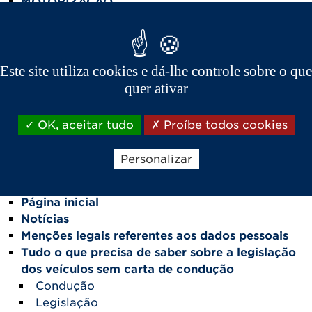
MOTORIZAÇÃO
SERVIÇOS
Configurador 3D
Contacte-nos
Contacte-nos
Este site utiliza cookies e dá-lhe controle sobre o que
Teste os nossos veículos
quer ativar
Notícias
Mapa do site
OK, aceitar tudo
Proíbe todos cookies
Menções legais
Perguntas frequentes
Personalizar
Declaração de confidencialidade (UE)
Procurar
Página inicial
Notícias
Menções legais referentes aos dados pessoais
Tudo o que precisa de saber sobre a legislação
dos veículos sem carta de condução
Condução
Legislação