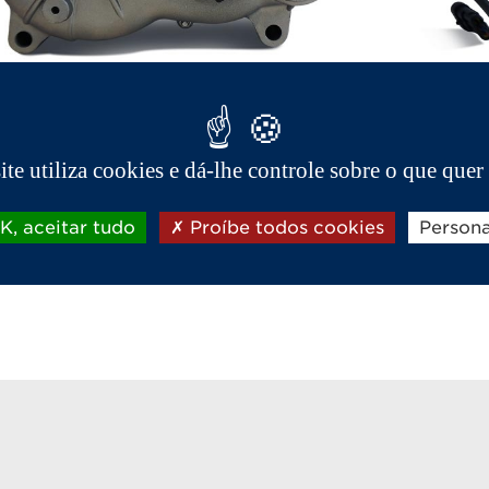
 velocidades são especificamente desenvolvidas para
 também peças essenciais para o funcionamento do s
site utiliza cookies e dá-lhe controle sobre o que quer 
omplexas do veículo. Como tal, necessitam de uma m
, aceitar tudo
Proíbe todos cookies
Persona
s escolhido pela Aixam e as peças de origem. Por cons
ração aprovadas da AIXAM. Isto irá permitir-lhe prol