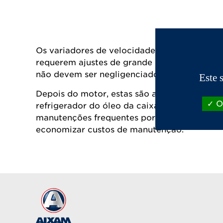
Os variadores de velocidade e as caixas de
requerem ajustes de grande precisão. Sendo
não devem ser negligenciados.
Este 
Depois do motor, estas são as peças mais c
OK
refrigerador do óleo da caixa de velocidade
manutenções frequentes por oficinas de repa
economizar custos de manutenção.