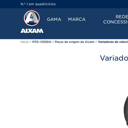
Painel de Gerenciamento de Cookies
N.º 1 em quadriciclos
REDE
GAMA
MARCA
CONCESSI
Início
>
PÓS-VENDA
>
Peças de origem da Aixam
>
Variadores de veloc
Variad