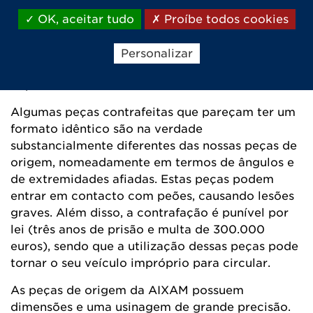
dos resultados obtidos (indicados acima),
podemos verificar que as amostras adaptáveis se
OK, aceitar tudo
Proíbe todos cookies
partem em vários pedaços grandes, com
formatos e dimensões muito perigosos, que
Personalizar
podem constituir uma ameaça séria em caso de
impacto.
Algumas peças contrafeitas que pareçam ter um
formato idêntico são na verdade
substancialmente diferentes das nossas peças de
origem, nomeadamente em termos de ângulos e
de extremidades afiadas. Estas peças podem
entrar em contacto com peões, causando lesões
graves. Além disso, a contrafação é punível por
lei (três anos de prisão e multa de 300.000
euros), sendo que a utilização dessas peças pode
tornar o seu veículo impróprio para circular.
As peças de origem da AIXAM possuem
dimensões e uma usinagem de grande precisão.