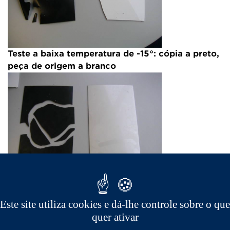
Teste a baixa temperatura de -15°: cópia a preto,
peça de origem a branco
Em resumo, as peças adaptáveis apresentam um
Este site utiliza cookies e dá-lhe controle sobre o que
risco importante em matéria de segurança. Na
quer ativar
verdade, à luz dos testes de choque efetuados e