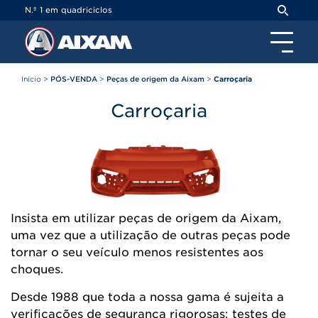
Painel de Gerenciamento de Cookies
N.º 1 em quadriciclos
Início
>
PÓS-VENDA
>
Peças de origem da Aixam
>
Carroçaria
Carroçaria
Insista em utilizar peças de origem da Aixam,
uma vez que a utilização de outras peças pode
tornar o seu veículo menos resistentes aos
choques.
Desde 1988 que toda a nossa gama é sujeita a
verificações de segurança rigorosas: testes de