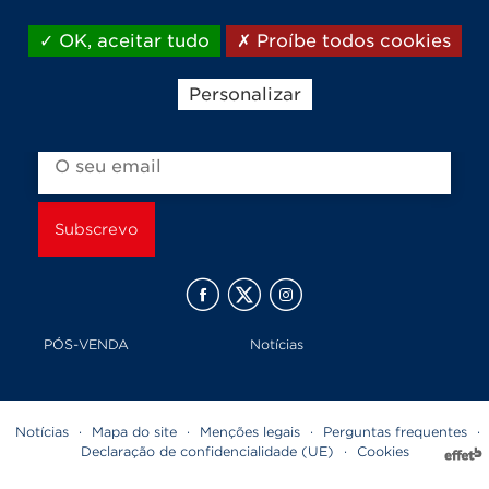
Marcas do grupo
OK, aceitar tudo
Proíbe todos cookies
Personalizar
Receber todas as novidades e ofertas
PÓS-VENDA
Notícias
Notícias
·
Mapa do site
·
Menções legais
·
Perguntas frequentes
·
Declaração de confidencialidade (UE)
·
Cookies