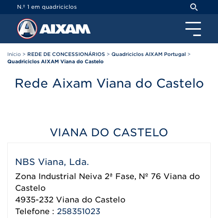
Painel de Gerenciamento de Cookies
N.º 1 em quadriciclos
Início
>
REDE DE CONCESSIONÁRIOS
>
Quadriciclos AIXAM Portugal
>
Quadriciclos AIXAM Viana do Castelo
Rede Aixam Viana do Castelo
VIANA DO CASTELO
NBS Viana, Lda.
Zona Industrial Neiva 2ª Fase, Nº 76 Viana do
Castelo
4935-232
Viana do Castelo
Telefone :
258351023