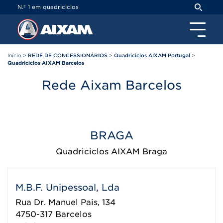
Painel de Gerenciamento de Cookies
N.º 1 em quadriciclos
Início
>
REDE DE CONCESSIONÁRIOS
>
Quadriciclos AIXAM Portugal
>
Quadriciclos AIXAM Barcelos
Rede Aixam Barcelos
BRAGA
Quadriciclos AIXAM Braga
M.B.F. Unipessoal, Lda
Rua Dr. Manuel Pais, 134
4750-317
Barcelos